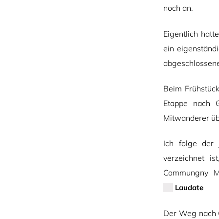
noch an.
Eigentlich hatt
ein eigenständi
abgeschlossene
Beim Frühstück
Etappe nach G
Mitwanderer über
Ich folge der
verzeichnet is
Commungny Mi
Laudate
Der Weg nach Ge