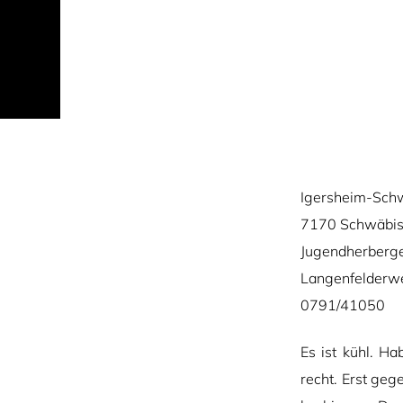
Igersheim-Sch
7170 Schwäbis
Jugendherberg
Langenfelderw
0791/41050
Es ist kühl. H
recht. Erst geg