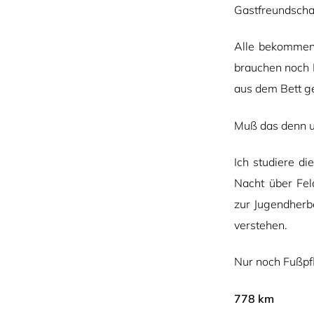
Gastfreundscha
Alle bekommen 
brauchen noch H
aus dem Bett ge
Muß das denn un
Ich studiere d
Nacht über Fe
zur Jugendherb
verstehen.
Nur noch Fußpf
778 km