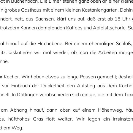
ot in Buchenbach. Die Eimer stehen ganz oben an einer klein
ein großes Gasthaus mit einem kleinen Kastaniengarten. Dahin 
indert, nett, aus Sachsen, klärt uns auf, daß erst ab 18 Uhr g
 trotzdem Kannen dampfenden Kaffees und Apfelsftschorle. Se
al hinauf auf die Hochebene. Bei einem ehemaligen Schloß,
itz, diskutieren wir mal wieder, ob man die Arbeiten morge
nne.
 zur Kocher. Wir haben etwas zu lange Pausen gemacht; deshal
 vor Einbruch der Dunkelheit den Aufstieg aus dem Kocher
nell. In Döttingen verabschieden sich einige, die mit dem Taxi
il am Abhang hinauf, dann oben auf einem Höhenweg, häu
es, hüfthohes Gras flott weiter. Wir legen ein Irrsinste
ekt am Weg.