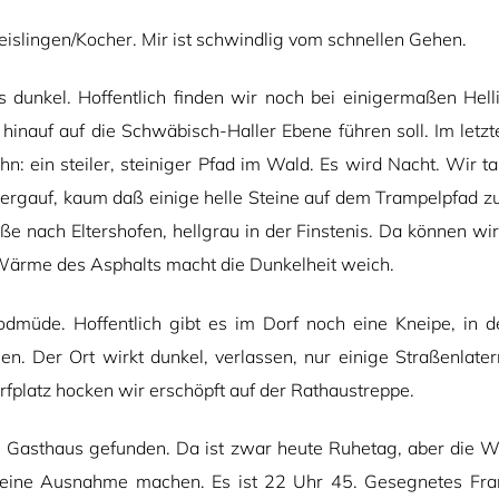
islingen/Kocher. Mir ist schwindlig vom schnellen Gehen.
 dunkel. Hoffentlich finden wir noch bei einigermaßen Helli
 hinauf auf die Schwäbisch-Haller Ebene führen soll. Im letz
hn: ein steiler, steiniger Pfad im Wald. Es wird Nacht. Wir 
ergauf, kaum daß einige helle Steine auf dem Trampelpfad zu
aße nach Eltershofen, hellgrau in der Finstenis. Da können wi
 Wärme des Asphalts macht die Dunkelheit weich.
todmüde. Hoffentlich gibt es im Dorf noch eine Kneipe, in d
en. Der Ort wirkt dunkel, verlassen, nur einige Straßenlate
rfplatz hocken wir erschöpft auf der Rathaustreppe.
n Gasthaus gefunden. Da ist zwar heute Ruhetag, aber die Wi
eine Ausnahme machen. Es ist 22 Uhr 45. Gesegnetes Fran