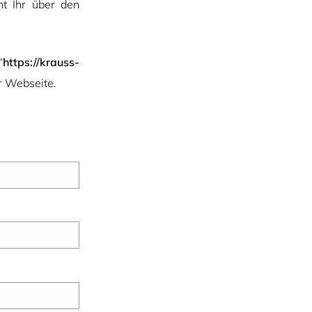
t Ihr über den
“
https://krauss-
r Webseite.