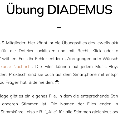
Übung DIADEMUS
Mitglieder, hier könnt Ihr die Übungssfiles des jeweils akt
Dafür die Datei/en anklicken und mit Rechts-Klick ode
” wählen. Falls Ihr Fehler entdeckt, Anregungen oder Wünsche
e
kurze Nachricht
. Die Files können auf jedem Music-Pla
den. Praktisch sind sie auch auf dem Smartphone mit ents
u Fragen hat: Bitte melden. 🙂
lage gibt es ein eigenes File, in dem die entsprechende Sti
ie anderen Stimmen ist. Die Namen der Files enden 
timmkürzel, also z.B. “_Alle” für alle Stimmen gleichlaut od