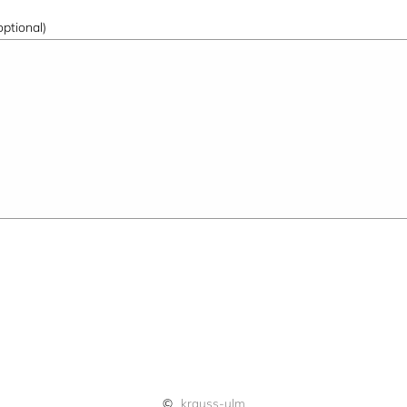
optional)
©
krauss-ulm