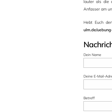
lauter als di
Anfasser am unt
Hebt Euch den
ulm.de/uebun
Nachric
Dein Name
Deine E-Mail-Adr
Betreff