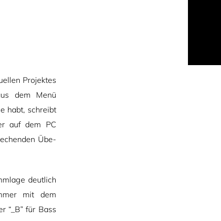
uellen Projektes
r aus dem Menü
 habt, schreibt
yer auf dem PC
prechenden Übe-
mmlage deutlich
immer mit dem
er “_B” für Bass